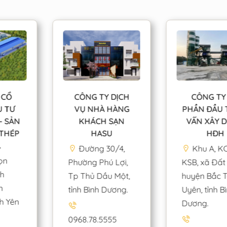
CÔNG TY DỊCH
CÔNG TY CỔ
VỤ NHÀ HÀNG
PHẦN ĐẦU TƯ TƯ
KHÁCH SẠN
VẤN XÂY DỰNG
HASU
HĐH
Đường 30/4,
Khu A, KCN
Phường Phú Lợi,
KSB, xã Đất Cuốc,
Tp Thủ Dầu Một,
huyện Bắc Tân
tỉnh Bình Dương.
Uyên, tỉnh Bình
Dương.
0968.78.5555