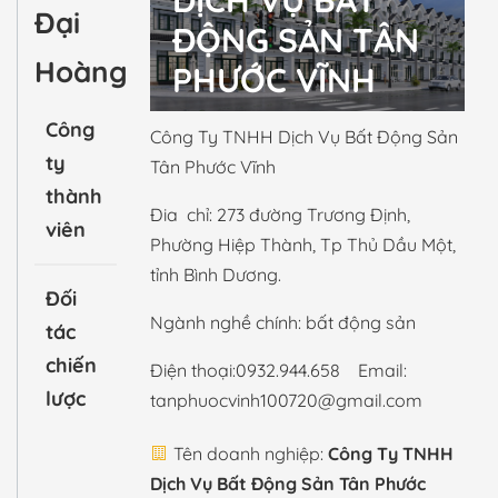
DỊCH VỤ BẤT
Đại
ĐỘNG SẢN TÂN
Hoàng
PHƯỚC VĨNH
Công
Công Ty TNHH Dịch Vụ Bất Động Sản
ty
Tân Phước Vĩnh
thành
Đia chỉ: 273 đường Trương Định,
viên
Phường Hiệp Thành, Tp Thủ Dầu Một,
tỉnh Bình Dương.
Đối
Ngành nghề chính: bất động sản
tác
chiến
Điện thoại:0932.944.658 Email:
lược
tanphuocvinh100720@gmail.com
Tên doanh nghiệp:
Công Ty TNHH
Dịch Vụ Bất Động Sản Tân Phước