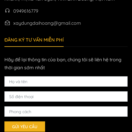
0949616779
xaydungdaihoang@gmail.com
ĐĂNG KÝ TƯ VẤN MIỄN PHÍ
Hãy để lại thông tin của bạn, chúng tôi sẽ liên hệ trong
thời gian sớm nhất
GỬI YÊU CẦU