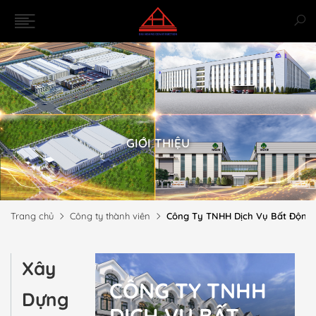
GIỚI THIỆU
Trang chủ
Công ty thành viên
Công Ty TNHH Dịch Vụ Bất Động S
Xây
CÔNG TY TNHH
Dựng