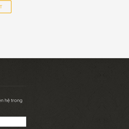
T
iên hệ trong