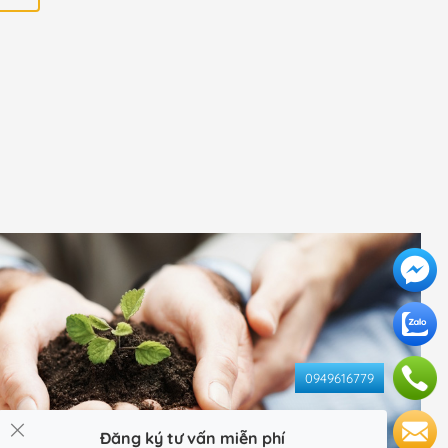
0949616779
Đăng ký tư vấn miễn phí