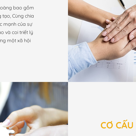
 Hoàng bao gồm
 tạo, Cùng chia
sức mạnh của sự
 và coi triết lý
ựng một xã hội
CƠ CẤU