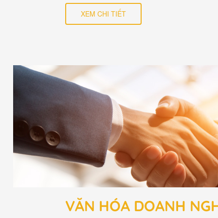
XEM CHI TIẾT
VĂN HÓA DOANH NGH