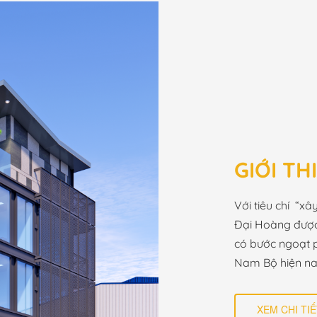
GIỚI T
Với tiêu chí “x
Đại Hoàng đượ
có bước ngoạt p
Nam Bộ hiện na
XEM CHI TIẾ