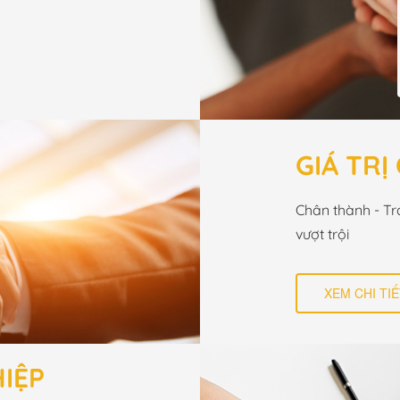
GIÁ TRỊ
Chân thành - Trá
vượt trội
XEM CHI TIẾ
IỆP