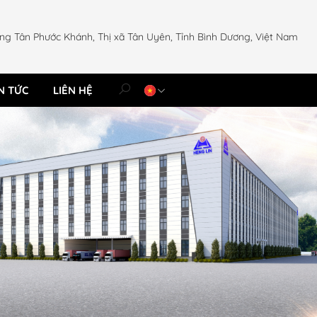
ng Tân Phước Khánh, Thị xã Tân Uyên, Tỉnh Bình Dương, Việt Nam
N TỨC
LIÊN HỆ