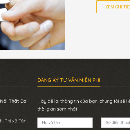
XEM CHI TIẾ
ĐĂNG KÝ TƯ VẤN MIỄN PHÍ
ội Thất Đại
Hãy để lại thông tin của bạn, chúng tôi sẽ l
thời gian sớm nhất
, Thị xã Tân