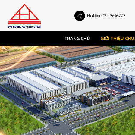
Hotline:
0949616779
TRANG CHỦ
GIỚI THIỆU CH